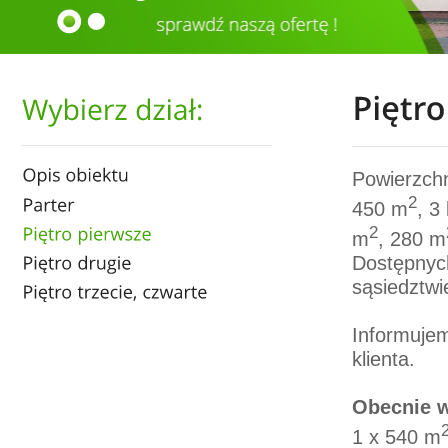
Powierzchn
2
450 m
, 3
2
m
, 280 m
Dostępnych
sąsiedztw
Informujem
klienta.
Obecnie w
1 x 540 m